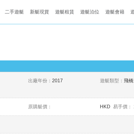
二手遊艇
新艇現貨
遊艇租賃
遊艇泊位
遊艇會籍
出廠年份：
2017
遊艇類型：
飛橋
原購艇價：
HKD
易手價：